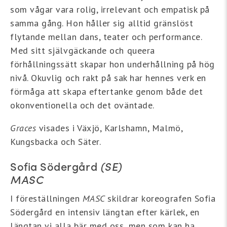
som vågar vara rolig, irrelevant och empatisk på
samma gång. Hon håller sig alltid gränslöst
flytande mellan dans, teater och performance.
Med sitt självgäckande och queera
förhållningssätt skapar hon underhållning på hög
nivå. Okuvlig och rakt på sak har hennes verk en
förmåga att skapa eftertanke genom både det
okonventionella och det oväntade.
Graces
visades i Växjö, Karlshamn, Malmö,
Kungsbacka och Säter.
Sofia Södergård
(SE)
MASC
I föreställningen
MASC
skildrar koreografen Sofia
Södergård en intensiv längtan efter kärlek, en
längtan vi alla bär med oss, men som kan ha