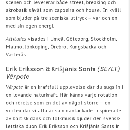
scenen och levererar både street, breaking och
akrobatik såväl som capoeira och house. En kväll
som bjuder på tre sceniska uttryck – var och en
med sin egen energi.
Attitudes
visades i Umeå, Göteborg, Stockholm,
Malmö, Jönköping, Örebro, Kungsbacka och
Västerås.
Erik Eriksson & Krišjānis Sants
(SE/LT)
Vērpete
Vērpete
är en kraftfull upplevelse där du sugs in i
en levande naturkraft. Här känns varje rotation
och rörelse som en del av något större – en
vortex där vi alla är sammanlänkade. Inspirerade
av baltisk dans och folkmusik bjuder den svensk-
lettiska duon Erik Eriksson och Krišjānis Sants in