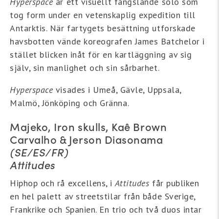
Hyperspace
är ett visuellt fängslande solo som
tog form under en vetenskaplig expedition till
Antarktis. När fartygets besättning utforskade
havsbotten vände koreografen James Batchelor i
stället blicken inåt för en kartläggning av sig
själv, sin manlighet och sin sårbarhet.
Hyperspace
visades i Umeå, Gävle, Uppsala,
Malmö, Jönköping och Gränna.
Majeko, Iron skulls, Kaê Brown
Carvalho & Jerson Diasonama
(SE/ES/FR)
Attitudes
Hiphop och rå excellens, i
Attitudes
får publiken
en hel palett av streetstilar från både Sverige,
Frankrike och Spanien. En trio och två duos intar