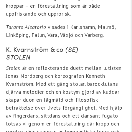
kroppar – en föreställning som är både
uppfriskande och upprorisk.
Taranto Aleatorio
visades i Karlshamn, Malmö,
Linköping, Falun, Vara, Växjö och Varberg.
K. Kvarnström & co
(SE)
STOLEN
Stolen
är en reflekterande duett mellan lutisten
Jonas Nordberg och koreografen Kenneth
Kvarnström. Med ett gäng stolar, barocklutans
djärva melodier och en kostym gjord av kuddar
skapar duon en lågmäld och filosofisk
betraktelse över livets förgänglighet. Med hjälp
av fingerdans, sittdans och ett dansant fugato
lotsas vi genom en föreställning där kropp och
rörelse vävs samman av bombastiska toner och