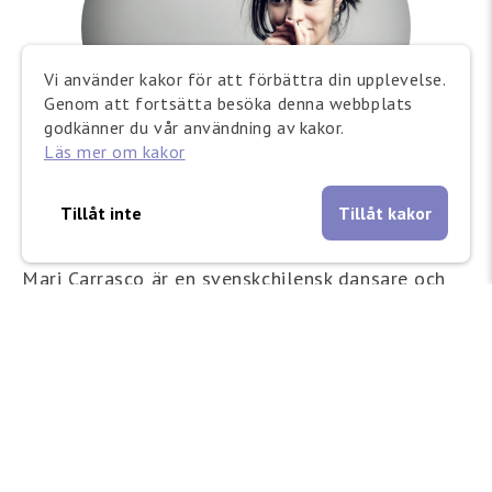
Vi använder kakor för att förbättra din upplevelse.
Genom att fortsätta besöka denna webbplats
godkänner du vår användning av kakor.
Läs mer om kakor
Mari Carrasco
Tillåt inte
Tillåt kakor
Koreograf
Mari Carrasco är en svenskchilensk dansare och
koreograf bosatt i Stockholm. Hon tog examen
från Balettakademien Stockholm 2008 och har
därefter studerat dans vid Stockholms
konstnärliga högskola och vid Dance New
Amsterdam i New York.rnrnCarrasco fick sitt
genombrott som koreograf med verket
”Bartolomeo” vilken turnerade med Riksteatern